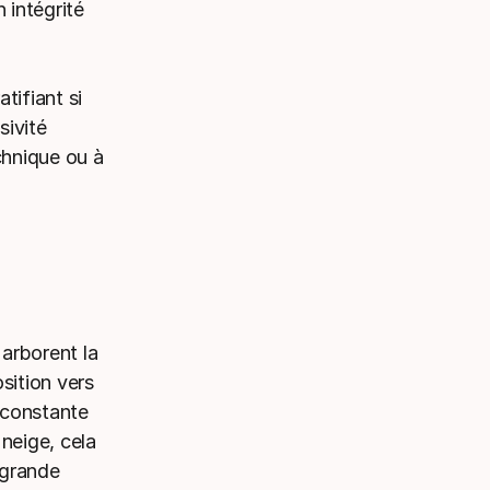
 intégrité
atifiant si
sivité
chnique ou à
 arborent la
sition vers
e constante
 neige, cela
à grande