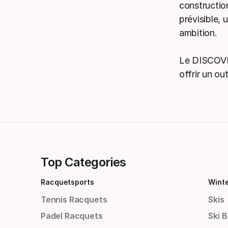
constructio
prévisible,
ambition.
Le DISCOVER
offrir un o
Top Categories
Racquetsports
Wint
Tennis Racquets
Skis
Padel Racquets
Ski 