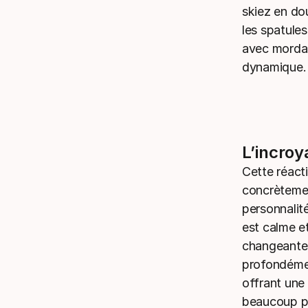
skiez en dou
les spatules
avec mordant
dynamique.
L’incroy
Cette réact
concrètemen
personnalit
est calme et
changeantes 
profondément
offrant une 
beaucoup pl