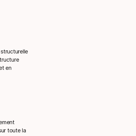
structurelle
structure
et en
rement
ur toute la