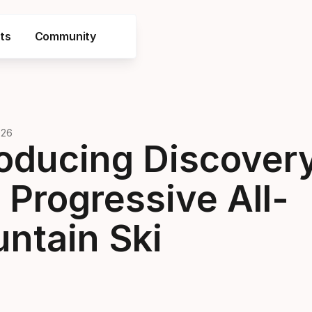
ts
Community
026
roducing Discovery
 Progressive All-
ntain Ski