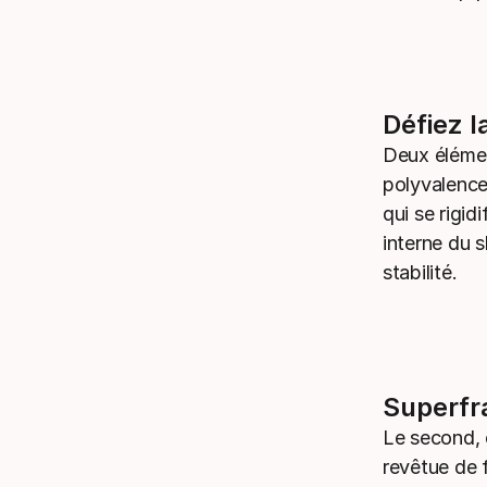
Défiez l
Deux élémen
polyvalence
qui se rigid
interne du s
stabilité.
Superfr
Le second, 
revêtue de f