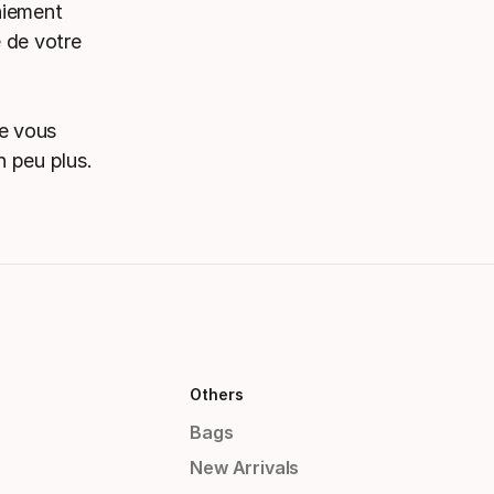
niement
e de votre
de vous
n peu plus.
Others
Bags
New Arrivals