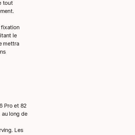
e tout
ement.
 fixation
tant le
le mettra
ans
 Pro et 82
t au long de
rving. Les