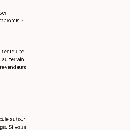
ser
ompromis ?
 tente une
 au terrain
 revendeurs
cule autour
age. Si vous