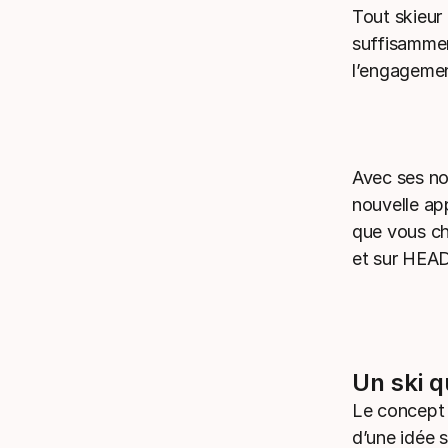
Tout skieur
suffisammen
l’engagemen
Avec ses n
nouvelle app
que vous c
et sur HEA
Un ski q
Le concept 
d’une idée s