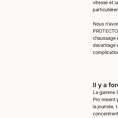
vitesse et 
particulière
Nous n’avons
PROTECTOR E
chaussage et
davantage e
complicatio
Il y a 
La gamme D
Pro misent p
la journée, 
concentrent 