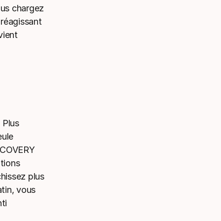
vous chargez
 réagissant
vient
 Plus
eule
DISCOVERY
itions
chissez plus
atin, vous
ti