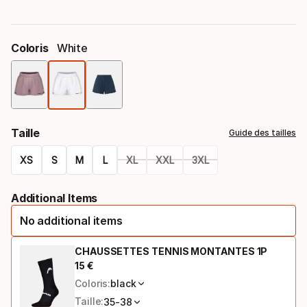
Coloris
White
Option
de
Taille
Guide des tailles
coloris
XS
S
M
L
XL
XXL
3XL
Option
Additional Items
de
No additional items
taille
CHAUSSETTES TENNIS MONTANTES 1P
15
€
Prix final
Coloris:
black
Taille:
35-38