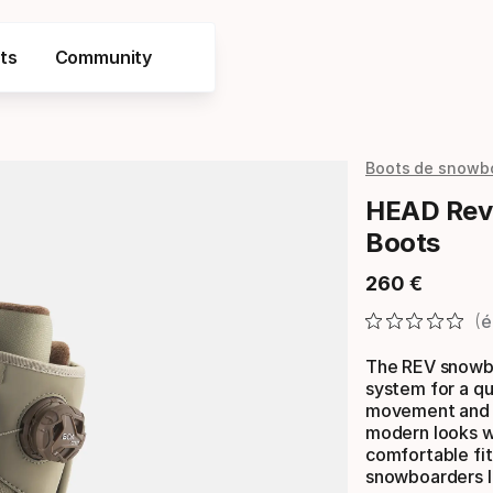
ts
Community
Boots de snowb
HEAD Rev 
Boots
260
€
Prix final
é
The REV snowbo
system for a qui
movement and d
modern looks wi
comfortable fit 
snowboarders l