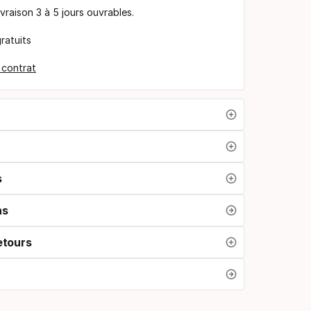
ivraison 3 à 5 jours ouvrables.
ratuits
e contrat
s
ns
etours