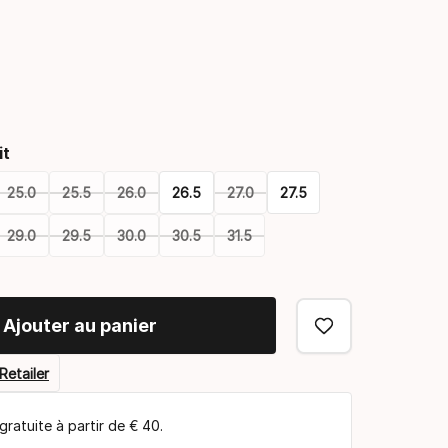
Option
de
it
coloris
25.0
25.5
26.0
26.5
27.0
27.5
29.0
29.5
30.0
30.5
31.5
Ajouter au panier
Retailer
gratuite à partir de € 40.