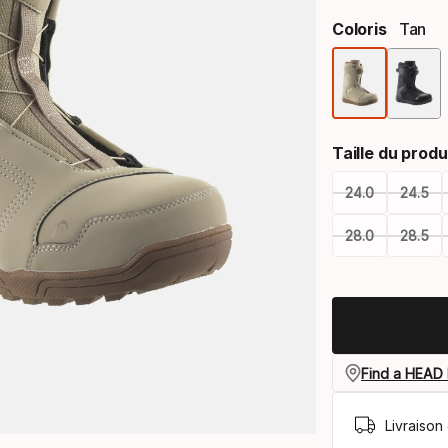
Coloris
Tan
Taille du produ
24.0
24.5
28.0
28.5
Please
select
option:
taille
Find a HEAD 
du
Livraison 
produit