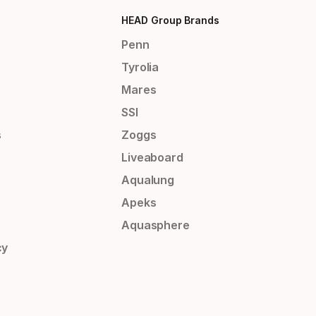
HEAD Group Brands
Penn
Tyrolia
Mares
SSI
s
Zoggs
Liveaboard
Aqualung
Apeks
Aquasphere
cy