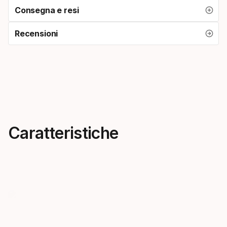
Consegna e resi
Recensioni
Caratteristiche
Attack the Boring
Prestazio
Eleva le tue avventure all-
Il puntale At