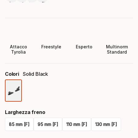
Attacco
Freestyle
Esperto
Multinorm
Tyrolia
Standard
Colori
Solid Black
Colori
Larghezza freno
85 mm [F]
95 mm [F]
110 mm [F]
130 mm [F]
Please