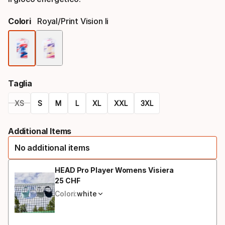
Colori
Royal/print Vision Ii
Colori
Taglia
XS
S
M
L
XL
XXL
3XL
Taglie
Additional Items
No additional items
HEAD Pro Player Womens Visiera
25
CHF
Prezzo finale
Colori:
white