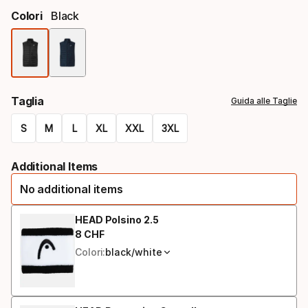
Colori
Black
Colori
Taglia
Guida alle Taglie
S
M
L
XL
XXL
3XL
Taglie
Additional Items
No additional items
HEAD Polsino 2.5
8
CHF
Prezzo finale
Colori:
black/white