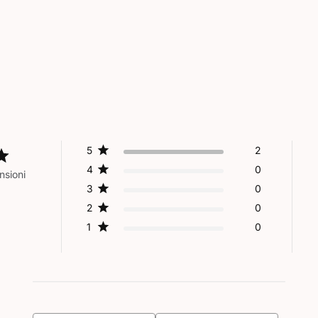
5
2
4
0
nsioni
3
0
2
0
1
0