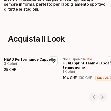
sempre in forma: perfetto per l’abbigliamento sportivo
di tutte le stagioni.
Acquista Il Look
HEAD Performance Cappello
Non Disponibile
Sale
HEAD Sprint Team 4.0 Sca
3 Colori
tennis uomo
25
CHF
1 Colori
Prezzo finale
104
CHF
130
CHF
Save
26
Prezzo finale
Prezzo originale
Showing 1-3 of 3