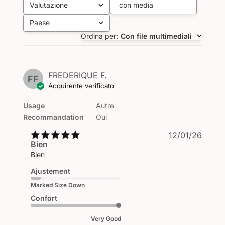
Valutazione
con media
Tutte le valutazioni
Paese
Tutto
Ordina per
:
Con file multimediali
FREDERIQUE F.
FF
Acquirente verificato
Usage
Autre
Recommandation
Oui
Data
12/01/26
Bien
di
pubbl
Bien
Ajustement
Marked Size Down
Confort
Very Good