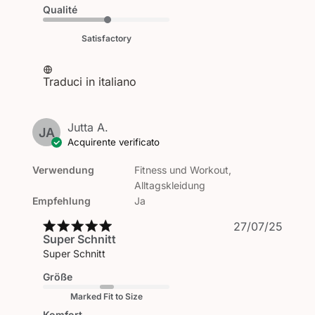
Qualité
Satisfactory
Traduci in italiano
Jutta A.
JA
Acquirente verificato
Verwendung
Fitness und Workout,
Alltagskleidung
Empfehlung
Ja
Data
27/07/25
Super Schnitt
di
pubbl
Super Schnitt
Größe
Marked Fit to Size
Komfort