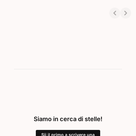
Showing 1-3 of 3
Siamo in cerca di stelle!
Sii il primo a scrivere una