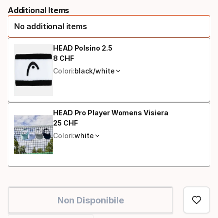
Please
Additional Items
select
No additional items
option:
taglia
HEAD Polsino 2.5
8
CHF
Prezzo finale
Colori:
black/white
HEAD Pro Player Womens Visiera
25
CHF
Prezzo finale
Colori:
white
Non Disponibile