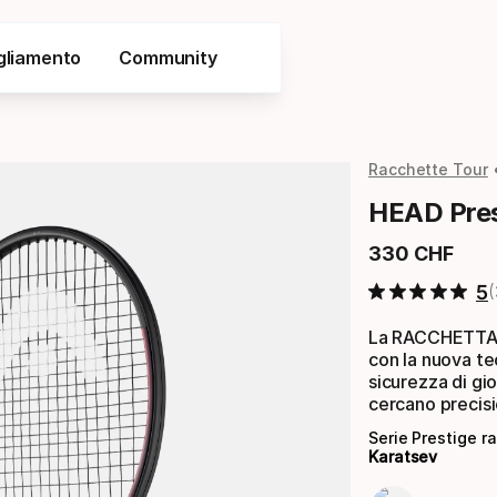
gliamento
Community
Racchette Tour
HEAD Pres
330
CHF
Prezzo finale
5
La RACCHETTA 
con la nuova te
sicurezza di gio
cercano precisi
Serie Prestige 
Karatsev