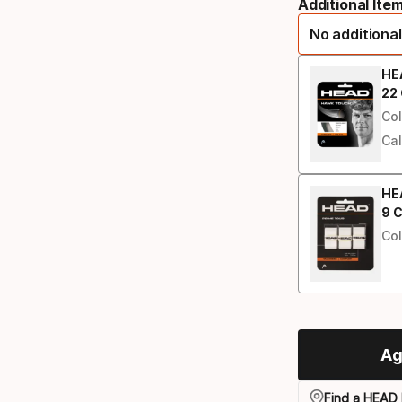
Additional Ite
select
racchetta
No additional
option:
misura
HE
22
Pre
grip
Col
Cal
HEA
9
C
Pre
Col
Ag
Find a HEAD 