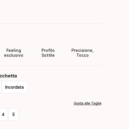
Feeling
Profilo
Precisione,
esclusivo
Sottile
Tocco
acchetta
Incordata
Guida alle Taglie
4
5
a