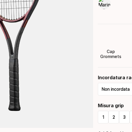
Cap
Grommets
Incordatura r
Non incordata
Please
Misura grip
select
1
2
3
option:
Please
incordatur