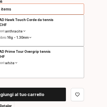
ms
 items
AD Hawk Touch Corde da tennis
CHF
zzo finale
ori:
anthracite
ibro:
16g - 1.30mm
D Prime Tour Overgrip tennis
HF
zzo finale
ori:
white
giungi al tuo carrello
Retailer