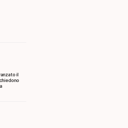
vanzato il
Richiedono
 a