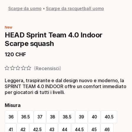
Scarpe da uomo
Scarpe da racquetball uomo
New
HEAD Sprint Team 4.0 Indoor
Scarpe squash
120
CHF
Prezzo finale
Recensisci
Leggera, traspirante e dal design nuovo e moderno, la
SPRINT TEAM 4.0 INDOOR offre un comfort immediato
per giocatori di tutti i livelli.
Misura
36
36.5
37
38
38.5
39
40
40.5
41
42
42.5
43
44
44.5
45
46