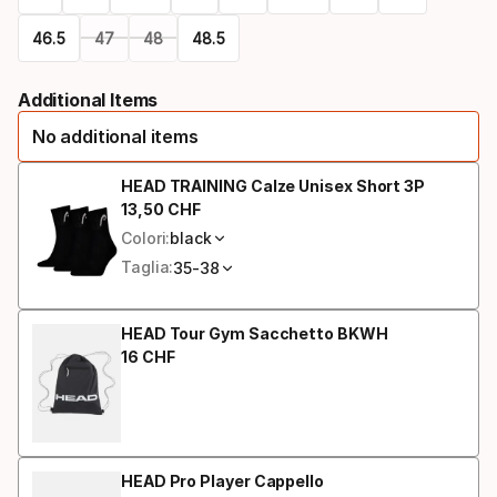
46.5
47
48
48.5
Please
Additional Items
select
No additional items
option:
misura
HEAD TRAINING Calze Unisex Short 3P
13
,
50
CHF
Prezzo finale
Colori:
black
Taglia:
35-38
HEAD Tour Gym Sacchetto BKWH
16
CHF
Prezzo finale
HEAD Pro Player Cappello