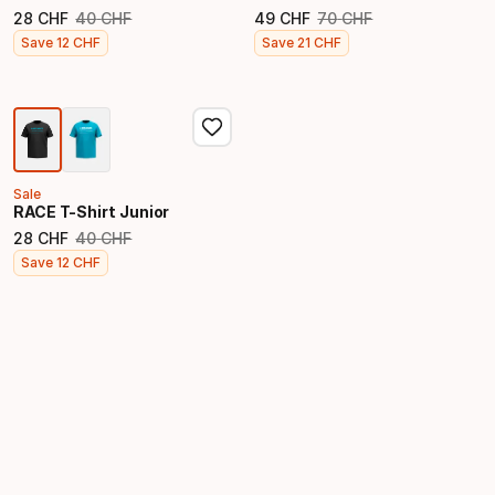
28
CHF
40
CHF
49
CHF
70
CHF
Prezzo originale
Prezzo originale
Prezzo finale
Prezzo finale
Save
12
CHF
Save
21
CHF
Sale
RACE T-Shirt Junior
28
CHF
40
CHF
Prezzo originale
Prezzo finale
Save
12
CHF