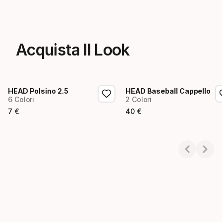
Acquista Il Look
HEAD Polsino 2.5
HEAD Baseball Cappello
6 Colori
2 Colori
7
€
40
€
Prezzo finale
Prezzo finale
Showing 1-2 of 2