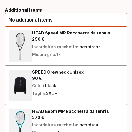
Taglie
Additional Items
No additional items
HEAD Speed MP Racchetta da tennis
290
€
Prezzo finale
Incordatura racchetta:
Incordata
Misura grip:
1
SPEED Crewneck Unisex
90
€
Prezzo finale
Colori:
black
Taglia:
3XL
HEAD Boom MP Racchetta da tennis
270
€
Prezzo finale
Incordatura racchetta:
Incordata