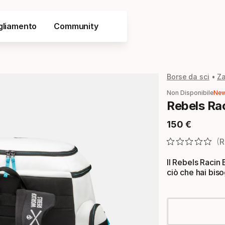
gliamento
Community
Borse da sci
Za
Non Disponibile
Ne
Rebels Ra
150
€
Prezzo finale
R
Il Rebels Raci
ciò che hai biso