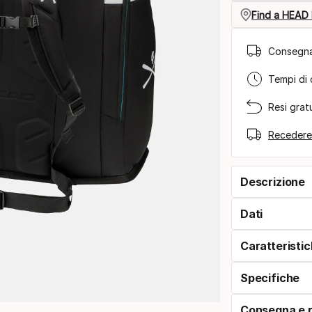
Find a HEAD 
Consegna
Tempi di 
Resi gratu
Recedere
Descrizione
Dati
Caratteristi
Specifiche
Consegna e r