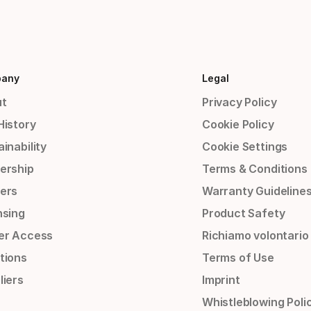
any
Legal
t
Privacy Policy
History
Cookie Policy
inability
Cookie Settings
ership
Terms & Conditions
ers
Warranty Guideline
nsing
Product Safety
er Access
Richiamo volontario
tions
Terms of Use
liers
Imprint
Whistleblowing Poli