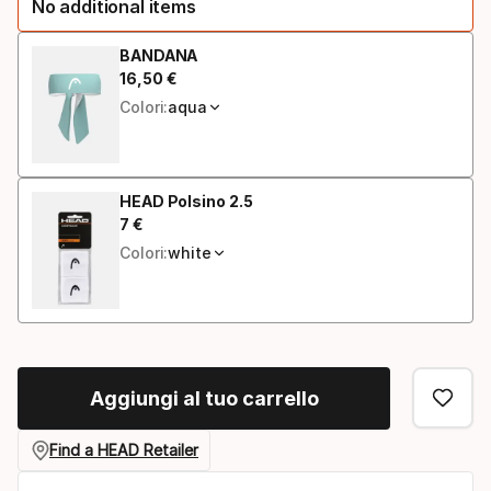
No additional items
BANDANA
16
,
50
€
Prezzo finale
Colori:
aqua
HEAD Polsino 2.5
7
€
Prezzo finale
Colori:
white
Aggiungi al tuo carrello
Find a HEAD Retailer