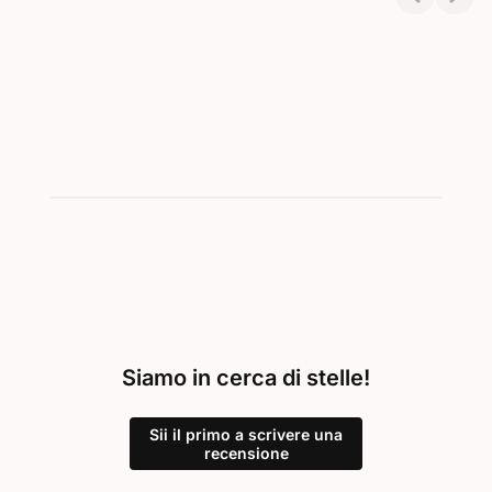
Showing 1-2 of 2
Siamo in cerca di stelle!
Sii il primo a scrivere una
recensione