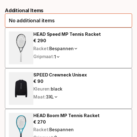
Grootte,
Additional Items
optie
No additional items
HEAD Speed MP Tennis Racket
€
290
Eindprijs
Racket:
Bespannen
Gripmaat:
1
SPEED Crewneck Unisex
€
90
Eindprijs
Kleuren:
black
Maat:
3XL
HEAD Boom MP Tennis Racket
€
270
Eindprijs
Racket:
Bespannen