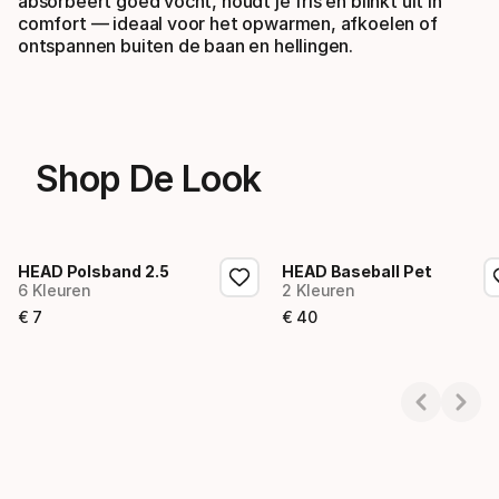
absorbeert goed vocht, houdt je fris en blinkt uit in
comfort — ideaal voor het opwarmen, afkoelen of
ontspannen buiten de baan en hellingen.
Shop De Look
HEAD Polsband 2.5
HEAD Baseball Pet
6 Kleuren
2 Kleuren
€
7
€
40
Eindprijs
Eindprijs
Showing 1-2 of 2