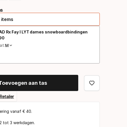
ms
 items
AD Rx Fay I LYT dames snowboardbindingen
90
dprijs
at:
M
Toevoegen aan tas
Retailer
vering vanaf € 40.
 2 tot 3 werkdagen.