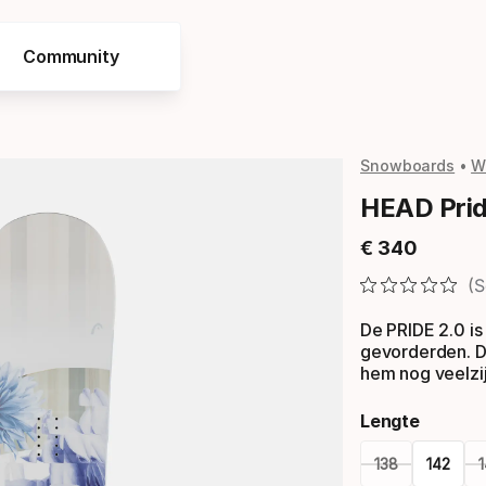
Community
Snowboards
W
HEAD Pri
€
340
Eindprijs
S
De PRIDE 2.0 is
gevorderden. D
hem nog veelzij
Lengte
138
142