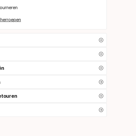
tourneren
 herroepen
ën
s
etouren