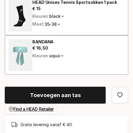
HEAD Unisex Tennis Sportsokken 1 pack
€
15
Eindprijs
Kleuren:
black
Maat:
35-38
BANDANA
€
16
,
50
Eindprijs
Kleuren:
aqua
Toevoegen aan tas
Find a HEAD Retailer
Gratis levering vanaf € 40.