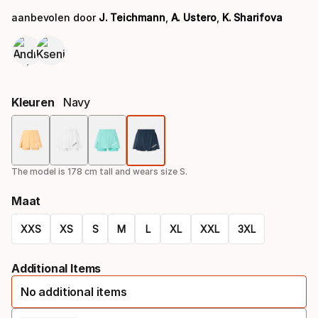
aanbevolen door
J. Teichmann
,
A. Ustero
,
K. Sharifova
Kleuren
Navy
Kleur,
optie
The model is 178 cm tall and wears size S.
Maat
XXS
XS
S
M
L
XL
XXL
3XL
Grootte,
Additional Items
optie
No additional items