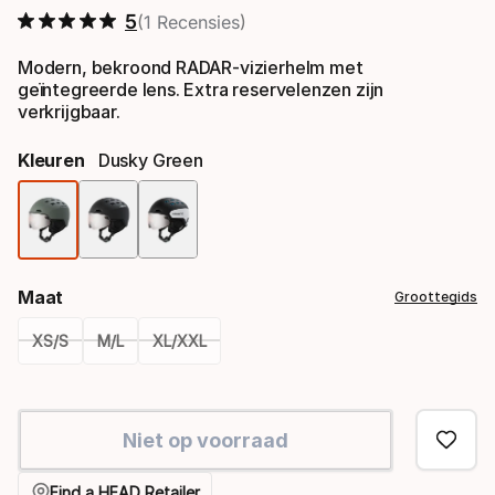
5
1 Recensies
Modern, bekroond RADAR-vizierhelm met
geïntegreerde lens. Extra reservelenzen zijn
verkrijgbaar.
Kleuren
Dusky Green
Kleur,
optie
Maat
Groottegids
XS/S
M/L
XL/XXL
Please
select
Niet op voorraad
option:
maat
Find a HEAD Retailer