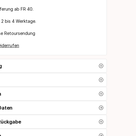
eferung ab FR 40.
t 2 bis 4 Werktage.
se Retoursendung
iderrufen
g
n
Daten
 Rückgabe
n