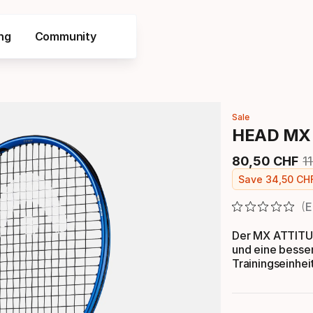
ng
Community
Sale
HEAD MX A
80
,
50
CHF
1
Endpreis
U
Save
34
,
50
CH
E
Der MX ATTITUD
und eine besser
Trainingseinhei