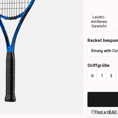
Leicht-
mittleres
Gewicht
Racket bespan
Strung with Co
Please
Griffgröße
select
0
1
2
option:
Please
racket
select
bespannt
option:
griffgröße
Find a HEAD 