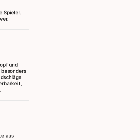
e Spieler.
wer.
kopf und
st besonders
undschläge
erbarkeit,
.
ce aus