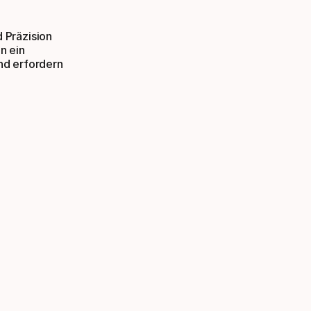
 Präzision
ln ein
nd erfordern