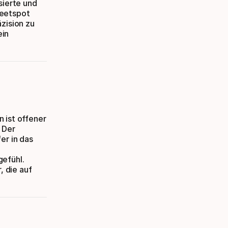
sierte und
weetspot
zision zu
ein
 ist offener
 Der
er in das
gefühl.
, die auf