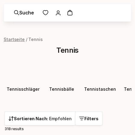
Suche
Startseite
Tennis
Tennis
Tennisschläger
Tennisbälle
Tennistaschen
Tenn
Sortieren Nach:
Empfohlen
Filters
318 results