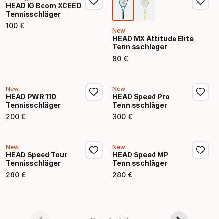
HEAD IG Boom XCEED
Tennisschläger
100
€
Endpreis
New
HEAD MX Attitude Elite
Tennisschläger
80
€
Endpreis
New
New
HEAD PWR 110
HEAD Speed Pro
Tennisschläger
Tennisschläger
200
€
300
€
Endpreis
Endpreis
New
New
HEAD Speed Tour
HEAD Speed MP
Tennisschläger
Tennisschläger
280
€
280
€
Endpreis
Endpreis