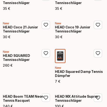
Tennisschläger
Tennisschläger
35
€
35
€
Endpreis
Endpreis
New
New
HEAD Coco 21 Junior
HEAD Coco 19 Junior
Tennisschläger
Tennisschläger
30
€
30
€
Endpreis
Endpreis
New
HEAD SQUARED
Tennisschläger
260
€
Endpreis
New
HEAD Squared Damp Tennis
Dämpfer
7
€
Endpreis
HEAD Boom TEAM Neon
HEAD MX Attitude Suprm
Tennis Racquet
Tennisschläger
240
€
100
€