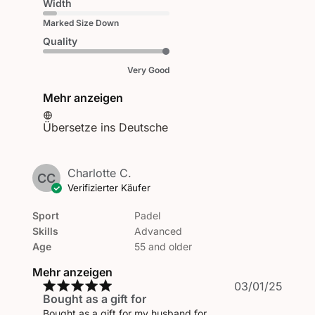
Width
Marked Size Down
Quality
Very Good
Mehr anzeigen
Übersetze ins Deutsche
Charlotte C.
CC
Verifizierter Käufer
Sport
Padel
Skills
Advanced
Age
55 and older
Mehr anzeigen
Veröf
03/01/25
Bought as a gift for
Bought as a gift for my husband for