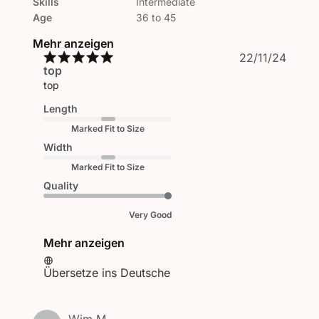
Skills
Intermediate
Age
36 to 45
Mehr anzeigen
Veröf
22/11/24
top
top
Length
Marked Fit to Size
Width
Marked Fit to Size
Quality
Very Good
Mehr anzeigen
Übersetze ins Deutsche
Wim M.