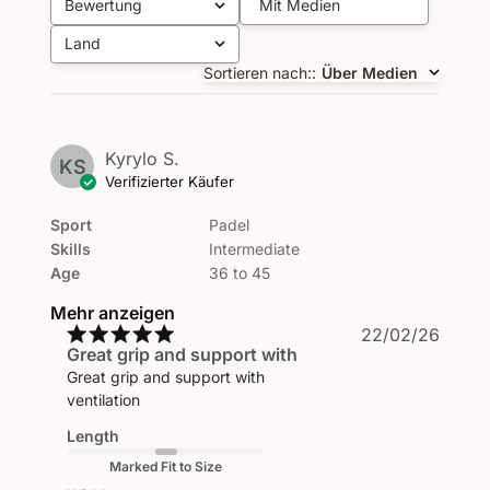
Bewertung
Mit Medien
Alle Bewertungen
Land
Alle
Sortieren nach:
:
Über Medien
Kyrylo S.
KS
Verifizierter Käufer
Sport
Padel
Skills
Intermediate
Age
36 to 45
Mehr anzeigen
Veröf
22/02/26
Great grip and support with
Great grip and support with
ventilation
Length
Marked Fit to Size