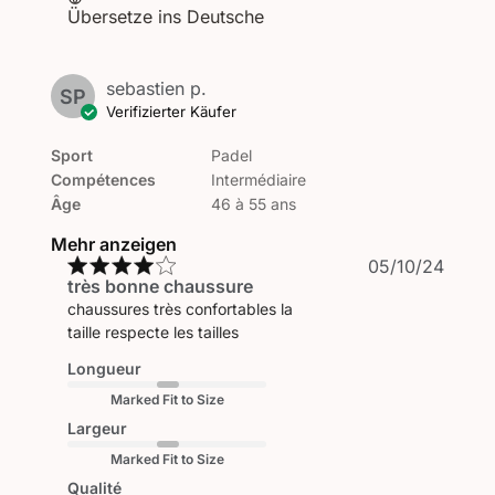
Übersetze ins Deutsche
sebastien p.
SP
Verifizierter Käufer
Sport
Padel
Compétences
Intermédiaire
Âge
46 à 55 ans
Mehr anzeigen
Veröf
05/10/24
très bonne chaussure
chaussures très confortables la
taille respecte les tailles
Longueur
Marked Fit to Size
Largeur
Marked Fit to Size
Qualité