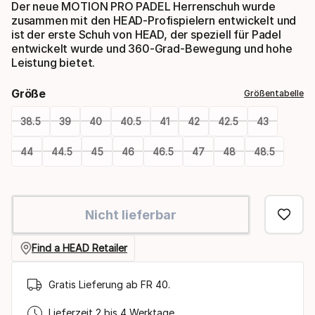
Der neue MOTION PRO PADEL Herrenschuh wurde
zusammen mit den HEAD-Profispielern entwickelt und
ist der erste Schuh von HEAD, der speziell für Padel
entwickelt wurde und 360-Grad-Bewegung und hohe
Leistung bietet.
Größe
Größentabelle
38.5
39
40
40.5
41
42
42.5
43
44
44.5
45
46
46.5
47
48
48.5
Please
select
Nicht lieferbar
option:
größe
Find a HEAD Retailer
Gratis Lieferung ab FR 40.
Lieferzeit 2 bis 4 Werktage.