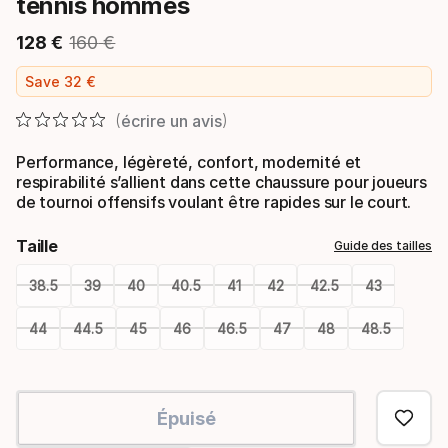
tennis hommes
128
€
160
€
Prix final
Prix d’origine
Save
32
€
écrire un avis
Performance, légèreté, confort, modernité et
respirabilité s’allient dans cette chaussure pour joueurs
de tournoi offensifs voulant être rapides sur le court.
Taille
Guide des tailles
38.5
39
40
40.5
41
42
42.5
43
44
44.5
45
46
46.5
47
48
48.5
Please
select
Épuisé
option: