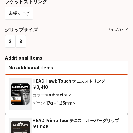
ラケットストリング
未張り上げ
Please
グリップサイズ
サイズガイド
select
2
3
option:
Please
ラ
Additional Items
select
ケ
No additional items
option:
ッ
グ
HEAD Hawk Touch テニスストリング
ト
￥
3
,
410
最終価格
リ
ス
カラー:
anthracite
ッ
ト
ゲージ:
17g - 1.25mm
プ
リ
サ
HEAD Prime Tour テニス オーバーグリップ
ン
￥
1
,
045
最終価格
イ
グ