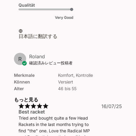
Qualität
Very Good
日本語に翻訳する
Roland
R
確認済みレビュー投稿者
Merkmale
Komfort, Kontrolle
Können
Versiert
Alter
46 bis 55
もっと見る
公
16/07/25
Best racket
開
Tried and bought quite a few Head
日
Rackets in the last months trying to
find "the" one. Love the Radical MP