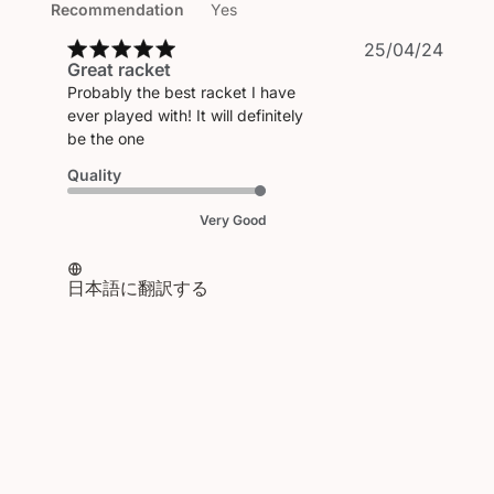
Recommendation
Yes
公
25/04/24
Great racket
開
Probably the best racket I have
日
ever played with! It will definitely
be the one
Quality
Very Good
日本語に翻訳する