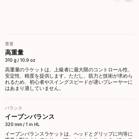
Showing 1-3 of 6
重量
高重量
310 g / 10.9 oz
高重量のラケットは、上級者に最大限のコントロール性、
安定性、精度を提供します。ただし、筋力と技術が求めら
れるため、初心者やスイングスピードが遅いプレーヤーに
はあまり適していません。
バランス
イーブンバランス
320 mm / 1 in HL
イーブンバランスラケットは、ヘッドとグリップに均等に