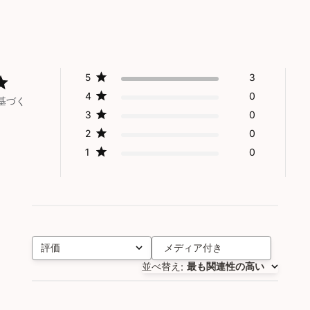
5
3
4
0
基づく
3
0
2
0
1
0
評価
メディア付き
すべての評価
並べ替え
最も関連性の高い
: