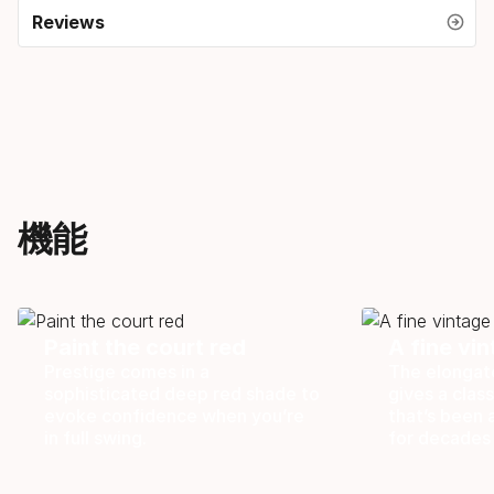
Reviews
機能
Paint the court red
A fine vi
Prestige comes in a
The elongat
sophisticated deep red shade to
gives a class
evoke confidence when you’re
that’s been 
in full swing.
for decades