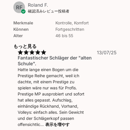
Roland F.
RF
確認済みレビュー投稿者
Merkmale
Kontrolle, Komfort
Können
Fortgeschritten
Alter
46 bis 55
もっと見る
公
13/07/25
Fantastischer Schläger der "alten
開
Schule".
日
Hatte lange einen Bogen um die
Prestige Reihe gemacht, weil ich
dachte, mit einem Prestige zu
spielen wäre nur was für Profis.
Prestige MP ausprobiert und sofort
hat alles gepasst. Aufschlag,
einhändige Rückhand, Vorhand,
Volleys: einfach alles. Sein Gewicht
und der Schlägerkopf passen
offensichtlic...
表示を増やす