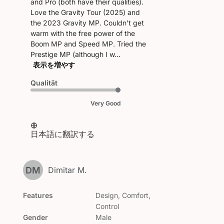
and Pro (both have their qualities).
Love the Gravity Tour (2025) and
the 2023 Gravity MP. Couldn't get
warm with the free power of the
Boom MP and Speed MP. Tried the
Prestige MP (although I w...
表示を増やす
Qualität
Very Good
日本語に翻訳する
DM
Dimitar M.
Features
Design, Comfort,
Control
Gender
Male