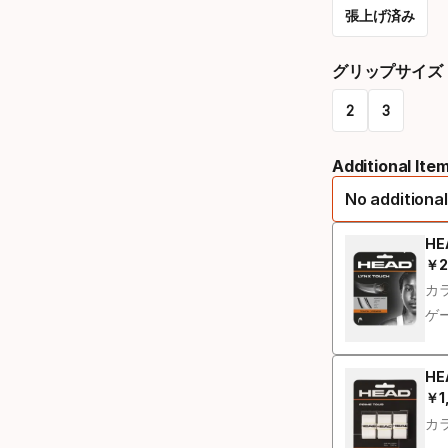
張上げ済み
Please
グリップサイズ
select
2
3
option:
Please
ラ
Additional Ite
select
ケ
No additional
option:
ッ
グ
HE
ト
￥
2
最
リ
ス
カラ
ッ
ト
ゲー
プ
リ
サ
HE
ン
￥
1
最
イ
グ
カラ
ズ