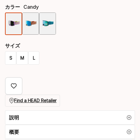
カラー
Candy
色
オ
サイズ
プ
S
M
L
シ
Size
ョ
オ
ン
プ
シ
Find a HEAD Retailer
ョ
説明
ン
概要