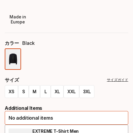
Made in
Europe
カラー
Black
色
オ
サイズ
サイズガイド
プ
XS
シ
S
M
L
XL
XXL
3XL
Size
ョ
Additional Items
オ
ン
No additional items
プ
シ
EXTREME T-Shirt Men