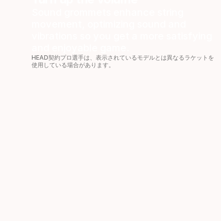
Sound grommets enhance string
movement, optimizing sound and
vibrations so you get a more satisfying
and enjoyable game.
HEAD契約プロ選手は、表示されているモデルとは異なるラケットを
使用している場合があります。