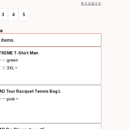
サイズガイド
3
4
5
ms
 items
TREME T-Shirt Men
ー:
green
ズ:
3XL
AD Tour Racquet Tennis Bag L
ー:
pink