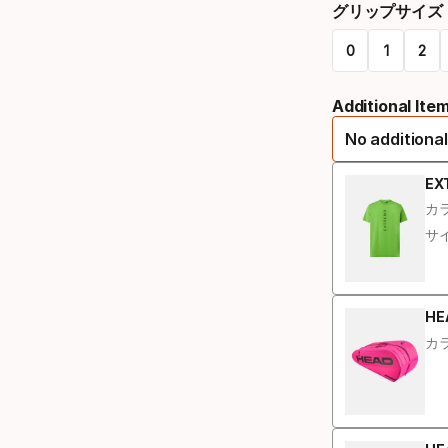
グリップサイズ
select
0
1
2
option:
Please
ラ
Additional Ite
select
ケ
No additional
option:
ッ
グ
EX
ト
カラ
リ
ス
サイ
ッ
ト
プ
リ
サ
HE
ン
カラ
イ
グ
ズ