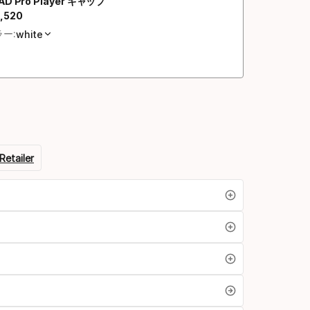
AD Pro Player キャップ
,
520
終価格
ー:
white
Retailer