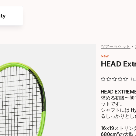
ty
ツアーラケット
New
HEAD E
HEAD EXTR
求める初級〜初
ットです。
シャフトには H
るしっかりとし
16×19スト
680cm²の