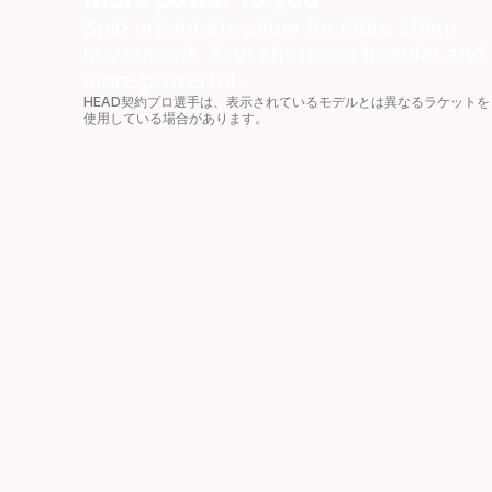
Spin grommets allow for more string
movement. Your shots are heavier and
more powerful.
HEAD契約プロ選手は、表示されているモデルとは異なるラケットを
使用している場合があります。