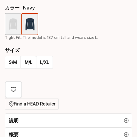
カラー
Navy
色
オ
Tight Fit. The model is 187 cm tall and wears size L.
プ
サイズ
シ
S/M
M/L
L/XL
ョ
Please
ン
select
option:
サ
Find a HEAD Retailer
イ
説明
ズ
概要