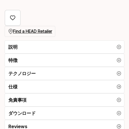
ski
イ
ン
ド
Find a HEAD Retailer
オ
プ
説明
シ
特徴
ョ
ン
テクノロジー
仕様
免責事項
ダウンロード
Reviews