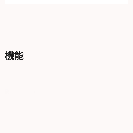
機能
新しいレベルのシュレッデ
新しいチ
ィング性能
二つのチタナ
な減衰特性を
この冬、KOREは全面改良されまし
れ、優れた乗
た。構造とジオメトリを刷新し、
れた感触が得
山のあらゆる場所で、どんなにワ
イルドなライディングでも、楽し