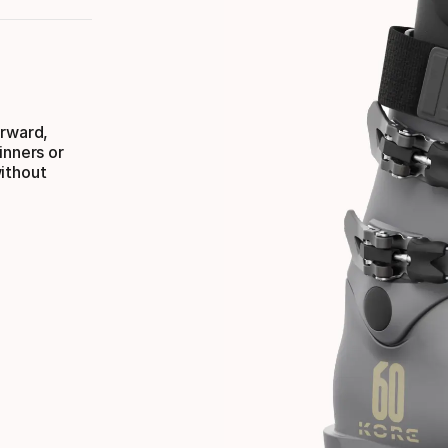
orward,
inners or
without