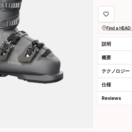
select
option:
サ
Find a HEAD 
イ
説明
ズ
概要
テクノロジー
仕様
Reviews