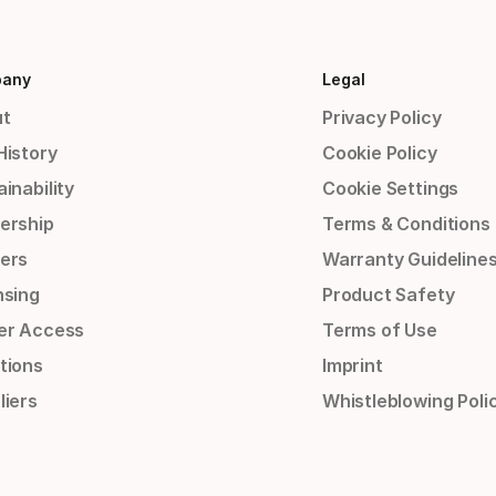
any
Legal
t
Privacy Policy
History
Cookie Policy
inability
Cookie Settings
ership
Terms & Conditions
ers
Warranty Guideline
nsing
Product Safety
er Access
Terms of Use
tions
Imprint
liers
Whistleblowing Poli