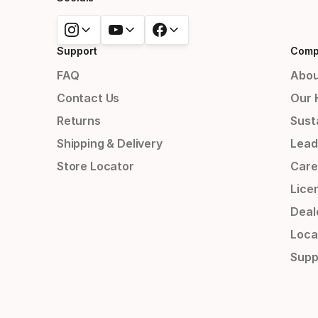
Support
Comp
FAQ
Abou
Contact Us
Our 
Returns
Susta
Shipping & Delivery
Lead
Store Locator
Care
Lice
Deal
Loca
Supp