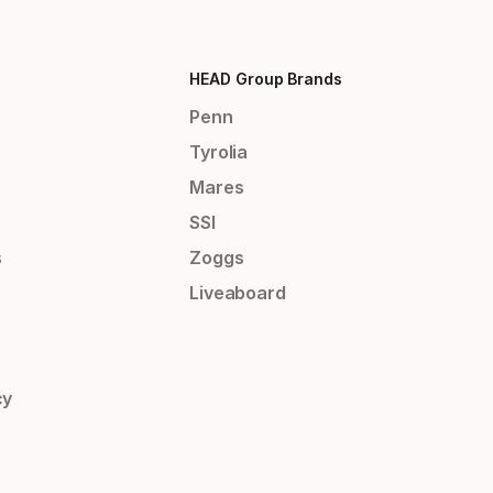
HEAD Group Brands
Penn
Tyrolia
Mares
SSI
s
Zoggs
Liveaboard
cy