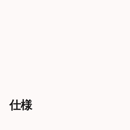
Showing 1-3 of 4
仕様