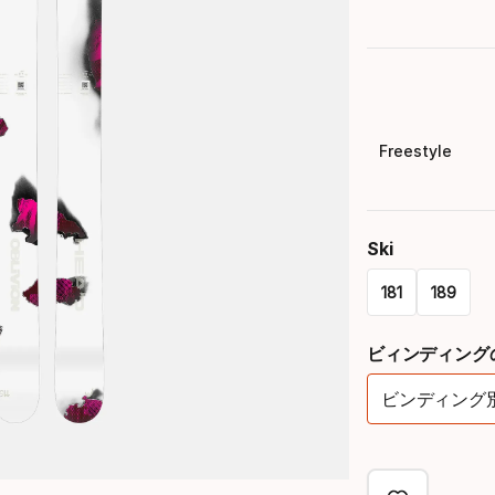
Freestyle
Ski
181
189
Please
ビィンディング
select
ビンディング
option:
ski