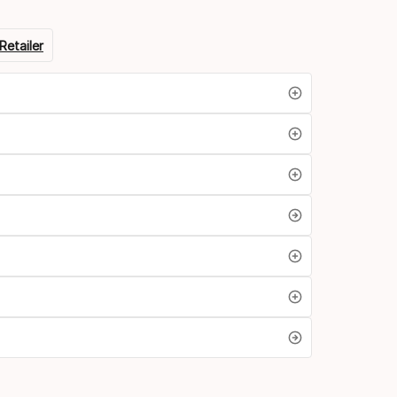
ド
Retailer
オ
プ
シ
ョ
ン