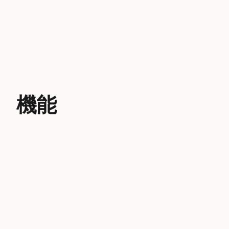
機能
創造性に場所は問いません
OBLIVIONは、山を駆け抜ける進化の軌
跡を描いています。先進的なフリースキ
ーヤーたちと共に、新たな地形と創造性