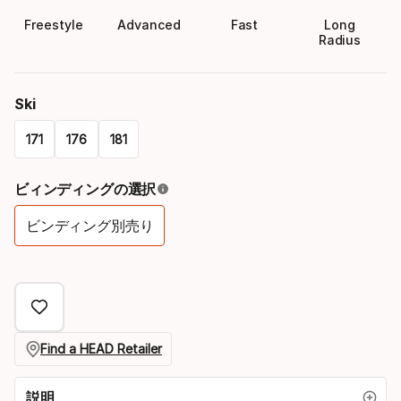
Freestyle
Advanced
Fast
Long
Radius
Ski
171
176
181
Please
ビィンディングの選択
select
ビンディング別売り
option:
バ
ski
イ
ン
ド
Find a HEAD Retailer
オ
プ
説明