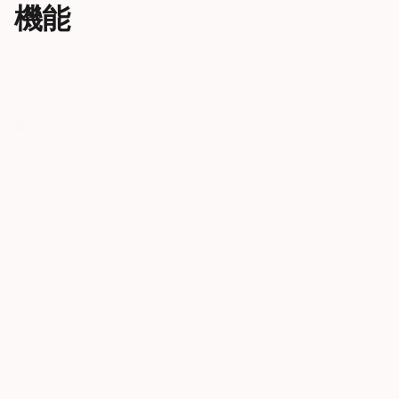
機能
創造性に場所は問いません
正しい音
OBLIVIONは、山を駆け抜ける進
新しいOBLI
化の軌跡を描いています。先進的
が認めた創造
なフリースキーヤーたちと共に、
です。ハイエ
新たな地形と創造性の新たなレベ
期待ください
ルへ。