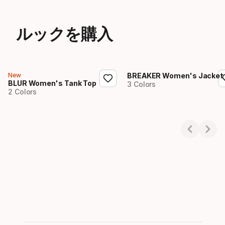
ルックを購入
New
BREAKER Women's Jacket
BLUR Women's Tank Top
3 Colors
2 Colors
Showing 1-2 of 2