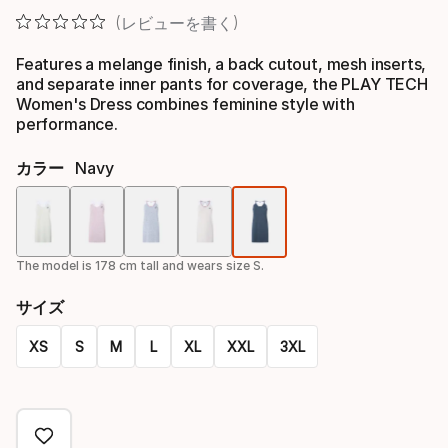
レビューを書く
Features a melange finish, a back cutout, mesh inserts,
and separate inner pants for coverage, the PLAY TECH
Women's Dress combines feminine style with
performance.
カラー
Navy
色
オ
The model is 178 cm tall and wears size S.
プ
サイズ
シ
XS
S
M
L
XL
XXL
3XL
ョ
Size
ン
オ