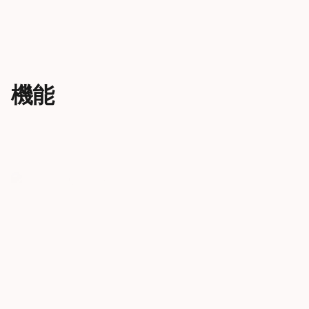
機能
最高レベルの視界
素早くレ
完全一体型の曇り止めダブルレン
システム
ズは、遮るもののない広い視界を
レンズはワン
提供します。バイザーは着用者の
でき、外出先
顔に自動でフィットし、風や水の
です。天候の
侵入を防ぎます。
るさまざまな
には、コント
ンズテクノロ