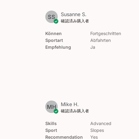
Susanne S.
SS
確認済み購入者
Können
Fortgeschritten
Sportart
Abfahrten
Empfehlung
Ja
Mike H.
MH
確認済み購入者
Skills
Advanced
Sport
Slopes
Recommendation
Yes