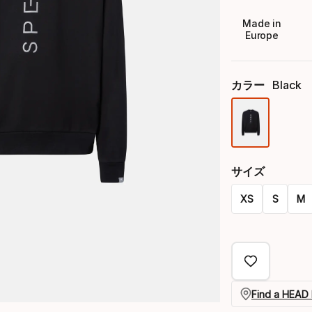
Made in
Europe
カラー
Black
色
オ
サイズ
プ
XS
シ
S
M
Size
ョ
オ
ン
プ
シ
Find a HEAD 