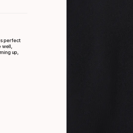
is perfect
 well,
rming up,