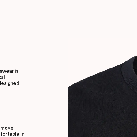
swear is
cal
 designed
o move
fortable in