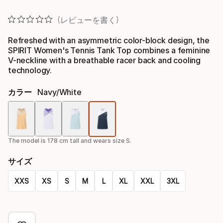
レビューを書く
Refreshed with an asymmetric color-block design, the
SPIRIT Women's Tennis Tank Top combines a feminine
V-neckline with a breathable racer back and cooling
technology.
カラー
Navy/white
色
オ
The model is 178 cm tall and wears size S.
プ
サイズ
シ
XXS
XS
S
M
L
XL
XXL
3XL
ョ
Size
ン
オ