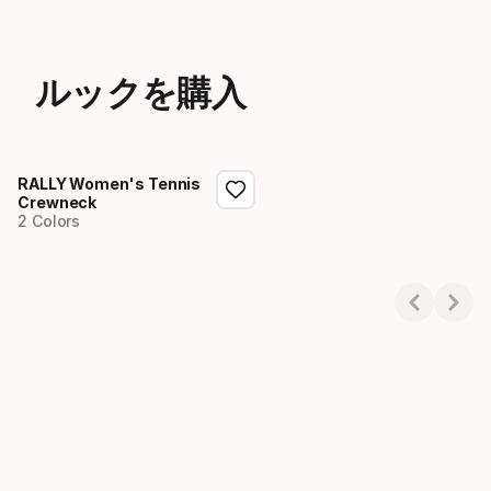
ルックを購入
RALLY Women's Tennis
Crewneck
2 Colors
Showing 1-1 of 1