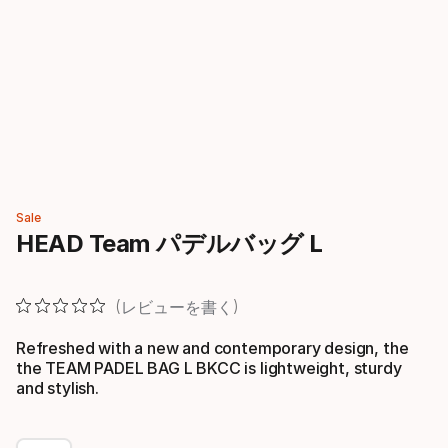
Sale
HEAD Team パデルバッグ L
レビューを書く
Refreshed with a new and contemporary design, the
the TEAM PADEL BAG L BKCC is lightweight, sturdy
and stylish.