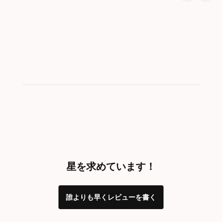
Showing 1-1 of 1
星を求めています！
誰よりも早くレビューを書く