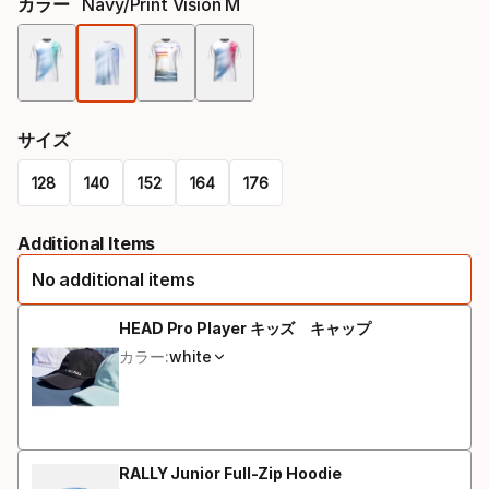
カラー
Navy/print Vision M
色
オ
サイズ
プ
128
140
152
164
176
シ
Size
ョ
Additional Items
オ
ン
No additional items
プ
シ
HEAD Pro Player キッズ キャップ
カラー:
white
ョ
ン
RALLY Junior Full-Zip Hoodie