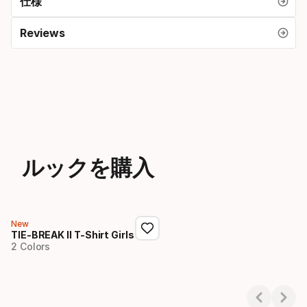
仕様
Reviews
ルックを購入
New
TIE-BREAK II T-Shirt Girls
2 Colors