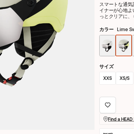
スマートな通気
イナーが心地よ
っとクリアに、
カラー
Lime Sw
サイズ
XXS
XS/S
Please
select
option:
サ
Find a HEAD 
イ