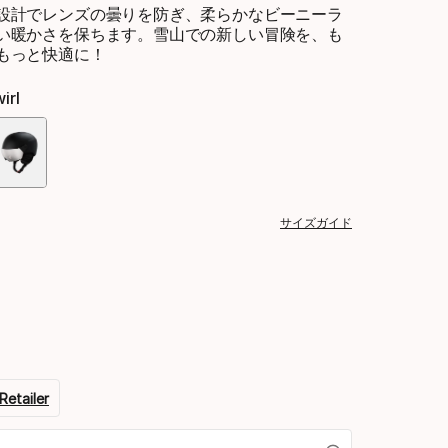
設計でレンズの曇りを防ぎ、柔らかなビーニーラ
い暖かさを保ちます。雪山での新しい冒険を、も
もっと快適に！
irl
色
オ
サイズガイド
プ
シ
ョ
ン
Retailer