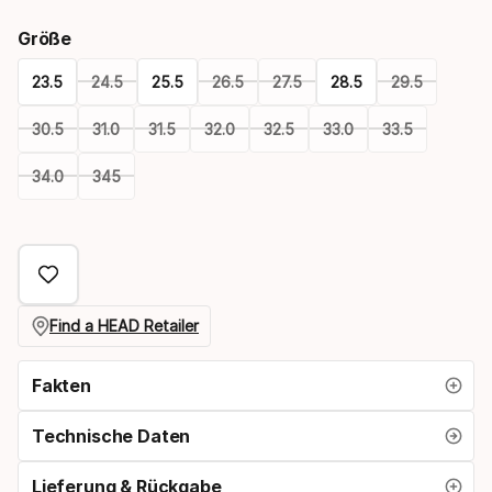
Größe
23.5
24.5
25.5
26.5
27.5
28.5
29.5
30.5
31.0
31.5
32.0
32.5
33.0
33.5
34.0
345
Please
select
option:
größe
Find a HEAD Retailer
Fakten
Technische Daten
Lieferung & Rückgabe