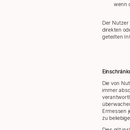
wenn di
Der Nutzer 
direkten od
geteilten I
Einschränku
Die von Nut
immer absch
verantwortl
überwachen
Ermessen j
zu beliebig
Dies gilt 