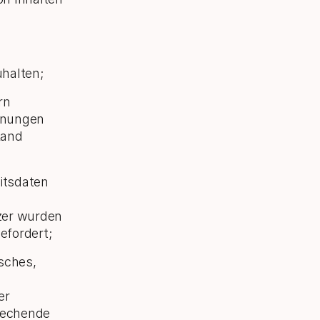
halten;
rn
einungen
Land
eitsdaten
zer wurden
efordert;
isches,
er
rechende