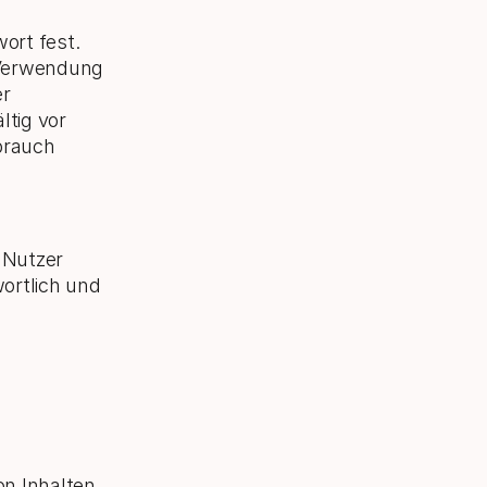
ort fest.
r Verwendung
er
ltig vor
brauch
 Nutzer
wortlich und
on Inhalten