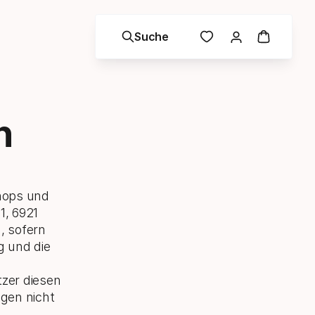
Suche
n
shops und
1, 6921
, sofern
g und die
zer diesen
gen nicht