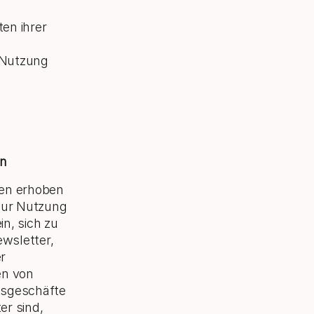
en ihrer
r Nutzung
en
ten erhoben
 Zur Nutzung
n, sich zu
ewsletter,
r
en von
htsgeschäfte
er sind,