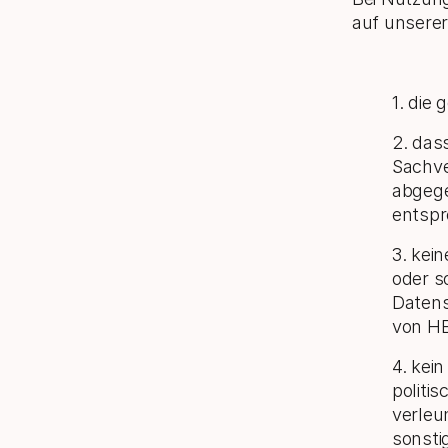
auf unserer
1. die
2. das
Sachve
abgeg
entspr
3. kei
oder s
Datens
von HE
4. kei
politi
verleu
sonsti