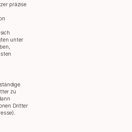
zer präzise
on
 sich
gten unter
aben,
nsten
lständige
tter zu
 dann
nen Dritter
esse).