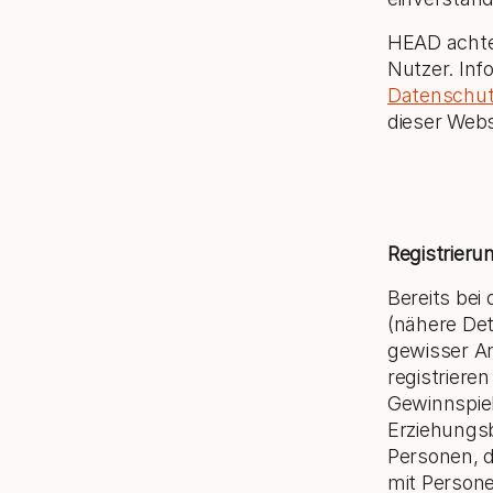
HEAD achtet
Nutzer. Inf
Datenschutz
dieser Webs
Registrieru
Bereits be
(nähere Det
gewisser An
registriere
Gewinnspie
Erziehungsb
Personen, d
mit Persone