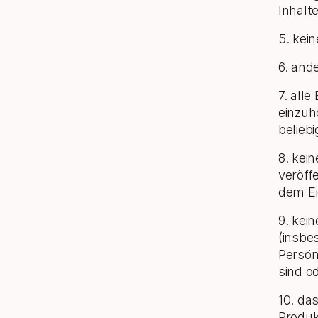
Inhalte
5. kein
6. and
7. all
einzuho
beliebi
8. kei
veröff
dem Ei
9. kein
(insbe
Persön
sind o
10. da
Produk