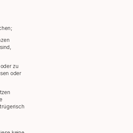
chen;
nzen
sind,
 oder zu
ssen oder
etzen
e
trügerisch
iese keine