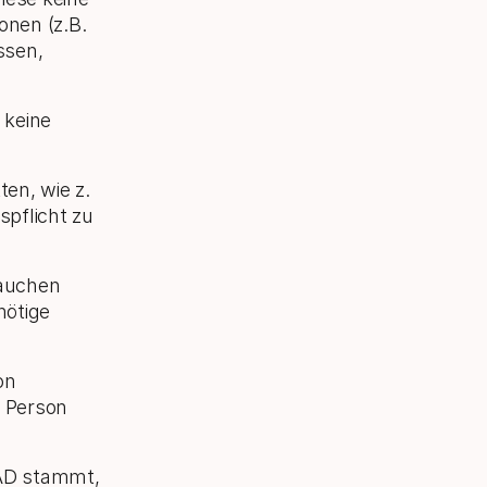
nen (z.B.
ssen,
 keine
ten, wie z.
spflicht zu
rauchen
nötige
on
r Person
EAD stammt,