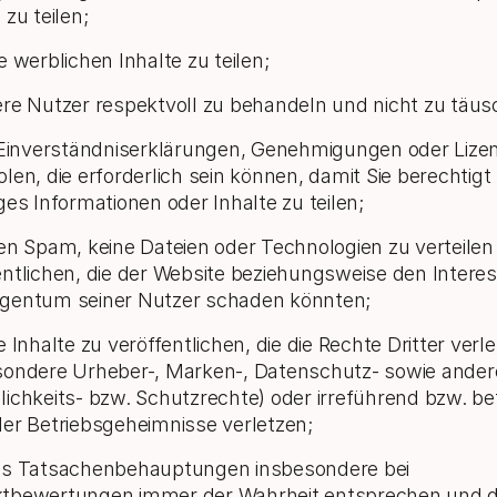
 zu teilen;
e werblichen Inhalte zu teilen;
ere Nutzer respektvoll zu behandeln und nicht zu täus
e Einverständniserklärungen, Genehmigungen oder Lize
len, die erforderlich sein können, damit Sie berechtigt 
ges Informationen oder Inhalte zu teilen;
nen Spam, keine Dateien oder Technologien zu verteilen
entlichen, die der Website beziehungsweise den Intere
gentum seiner Nutzer schaden könnten;
e Inhalte zu veröffentlichen, die die Rechte Dritter verl
sondere Urheber-, Marken-, Datenschutz- sowie ander
lichkeits- bzw. Schutzrechte) oder irreführend bzw. be
der Betriebsgeheimnisse verletzen;
ss Tatsachenbehauptungen insbesondere bei
tbewertungen immer der Wahrheit entsprechen und d