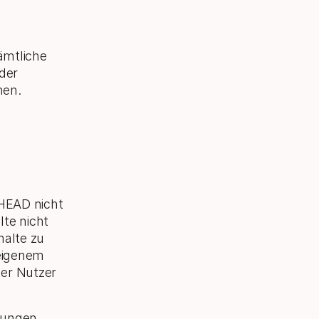
ämtliche
der
hen.
 HEAD nicht
te nicht
halte zu
eigenem
der Nutzer
gungen