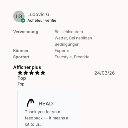
Ludovic G.
LG
Acheteur vérifié
Verwendung
Bei schlechtem
Wetter, Bei nebligen
Bedingungen
Können
Experte
Sportart
Freestyle, Freeride
Afficher plus
Date
24/03/26
Top
de
public
Top
Commentaires
du
propriétaire
Thank you for your 
du
feedback — it means a 
magasin
lot to us.