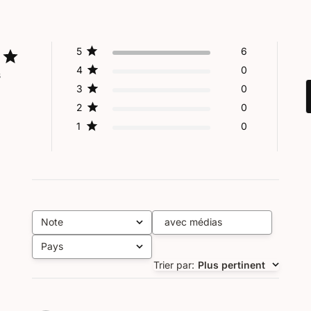
5
6
4
0
s
3
0
2
0
1
0
Note
avec médias
Toutes les évaluations
Pays
Tous
Trier par
:
Plus pertinent