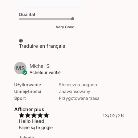
sur
l'examen
par
Qualität
Titre
du
Very Good
commentaire
personnalisé
le
Traduire en français
Tue
May
12
Michal S.
2026
MS
Acheteur vérifié
Użytkowanie
Słoneczna pogoda
Umiejętności
Zaawansowany
Sport
Przygotowana trasa
Afficher plus
Date
13/02/26
Hello Head
de
public
Fajne są te gogle
Jakość