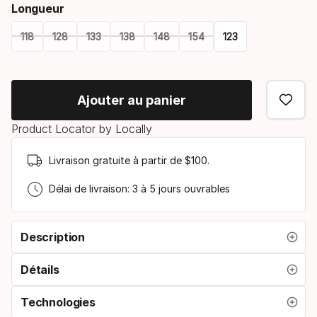
Longueur
118
128
133
138
148
154
123
Please
select
Ajouter au panier
option:
Product Locator by Locally
longueur
Livraison gratuite à partir de $100.
Délai de livraison: 3 à 5 jours ouvrables
Description
Détails
Technologies