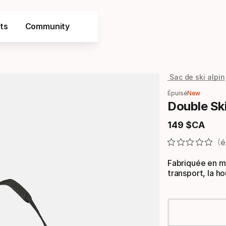
ts
Community
Sac de ski alpin
Épuisé
New
Double Sk
149
$CA
Prix final
é
Fabriquée en ma
transport, la h