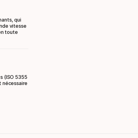
mants, qui
ande vitesse
en toute
es (ISO 5355
t nécessaire