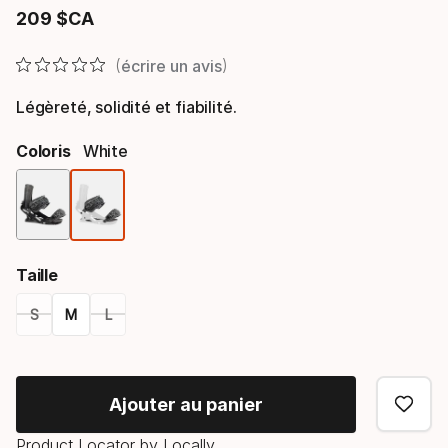
209
$CA
Prix final
écrire un avis
Légèreté, solidité et fiabilité.
Coloris
White
Option
de
Taille
coloris
S
M
L
Option
de
Ajouter au panier
taille
Product Locator by Locally