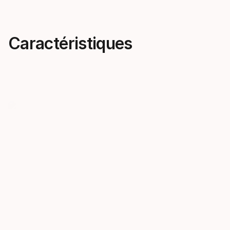
Caractéristiques
Performance sur mesure
Le compro
Le développement n'a laissé
Coque bi-in
aucune place au hasard,
en plastique 
l’objectif étant de créer la
performance
chaussure de ski la plus précise
plastique so
du marché.
une envelopp