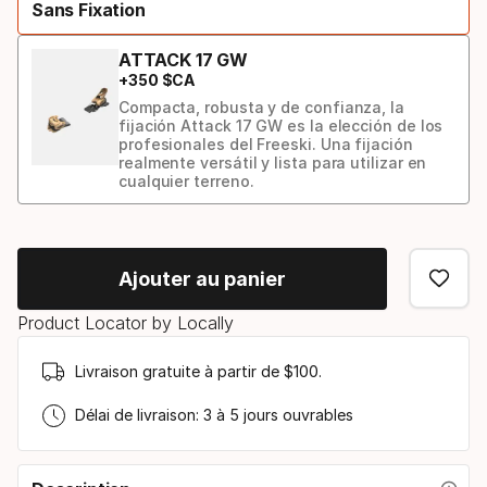
Sans Fixation
option:
ski
ATTACK 17 GW
+
350
$CA
Compacta, robusta y de confianza, la
fijación Attack 17 GW es la elección de los
profesionales del Freeski. Una fijación
realmente versátil y lista para utilizar en
cualquier terreno.
Modèle
de
Ajouter au panier
fixation
Product Locator by Locally
Livraison gratuite à partir de $100.
Délai de livraison: 3 à 5 jours ouvrables