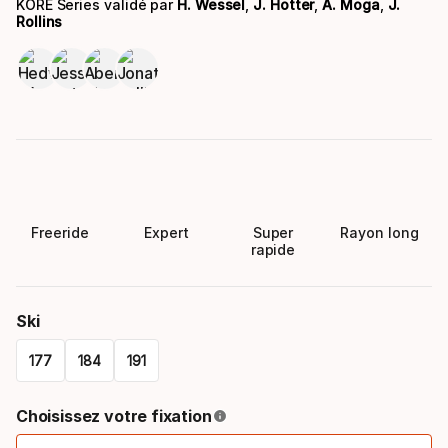
KORE Series validé par
H. Wessel
,
J. Hotter
,
A. Moga
,
J.
Rollins
Freeride
Expert
Super
Rayon long
rapide
Ski
177
184
191
Please
Choisissez votre fixation
select