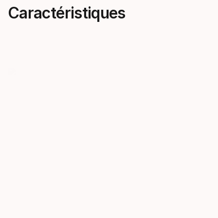
Caractéristiques
Un degré de shredding
Nouvelle 
inédit
Deux couche
apportent de 
Cet hiver, le KORE s'est refait
amorti optim
une beauté. Sa construction et
belle qualité
sa géométrie repensées
meilleures s
promettent plus de fun lorsque
le chaos règne.