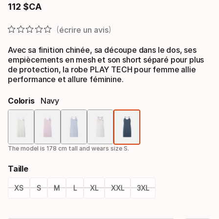
112
$CA
Prix final
écrire un avis
Avec sa finition chinée, sa découpe dans le dos, ses
empiècements en mesh et son short séparé pour plus
de protection, la robe PLAY TECH pour femme allie
performance et allure féminine.
Coloris
Navy
Option
de
The model is 178 cm tall and wears size S.
coloris
Taille
XS
S
M
L
XL
XXL
3XL
Option