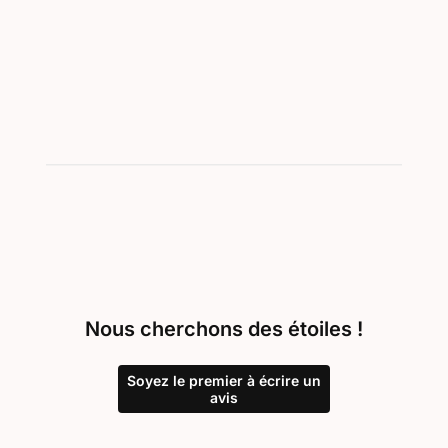
Showing 1-1 of 1
Nous cherchons des étoiles !
Soyez le premier à écrire un
avis